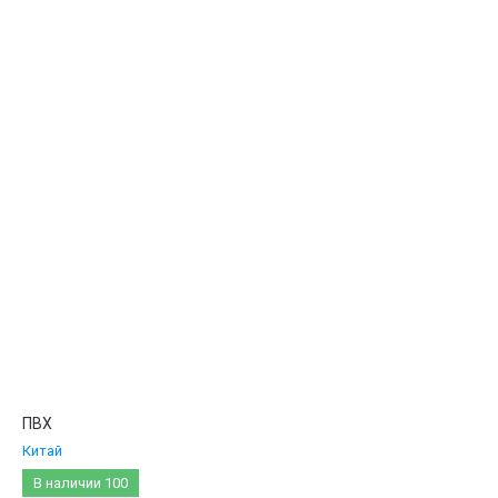
Название - Я-А
Название - А-Я
ПВХ
Китай
В наличии
100